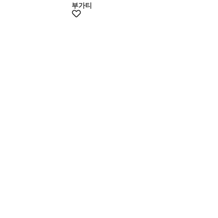
부가티
멤버스20%쿠폰