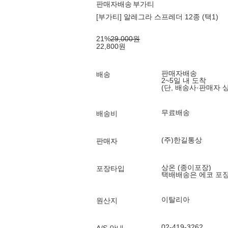
판매자배송
부가티
[부가티] 알레그라 스프레더 12종 (택1)
21
%
29,000
원
22,800
원
판매자배송
배송
2~5일 내 도착
(단, 배송사·판매자 
무료배송
배송비
(주)한길통상
판매자
상온 (종이포장)
포장타입
택배배송은 에코 포
이탈리아
원산지
02-419-3262