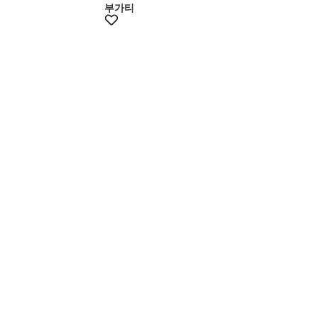
부가티
멤버스20%쿠폰