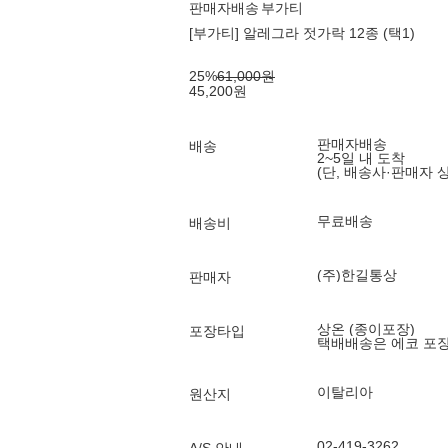
판매자배송
부가티
[부가티] 알레그라 젓가락 12종 (택1)
25
%
61,000
원
45,200
원
판매자배송
배송
2~5일 내 도착
(단, 배송사·판매자 
무료배송
배송비
(주)한길통상
판매자
상온 (종이포장)
포장타입
택배배송은 에코 포
이탈리아
원산지
02-419-3262