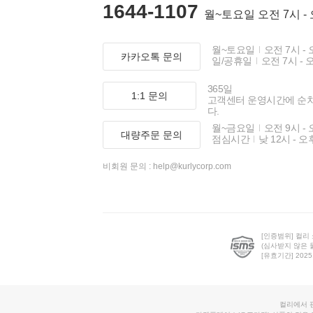
1644-1107
월~토요일 오전 7시 -
월~토요일
오전 7시 - 
카카오톡 문의
일/공휴일
오전 7시 - 
365일
1:1 문의
고객센터 운영시간에 순
다.
월~금요일
오전 9시 - 
대량주문 문의
점심시간
낮 12시 - 오
비회원 문의 :
help@kurlycorp.com
[인증범위] 컬리
(심사받지 않은 
[유효기간] 2025.0
컬리에서 