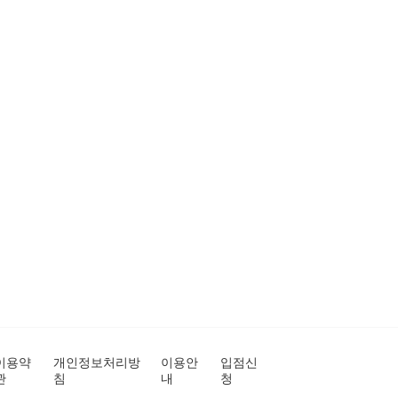
이용약
개인정보처리방
이용안
입점신
관
침
내
청