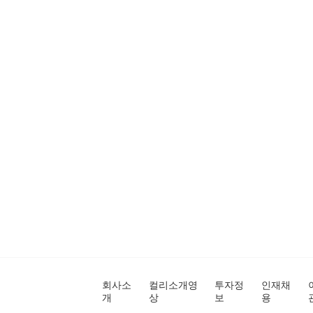
회사소
컬리소개영
투자정
인재채
개
상
보
용