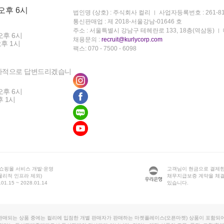
 오후 6시
법인명 (상호) : 주식회사 컬리
사업자등록번호 : 261-81
통신판매업 : 제 2018-서울강남-01646 호
주소 : 서울특별시 강남구 테헤란로 133, 18층(역삼동)
오후 6시
채용문의 :
recruit@kurlycorp.com
오후 1시
팩스: 070 - 7500 - 6098
차적으로 답변드리겠습니
오후 6시
후 1시
 쇼핑몰 서비스 개발·운영
고객님이 현금으로 결제한
물리적 인프라 제외)
채무지급보증 계약을 체
1.15 ~ 2028.01.14
있습니다.
판매되는 상품 중에는 컬리에 입점한 개별 판매자가 판매하는 마켓플레이스(오픈마켓) 상품이 포함되어