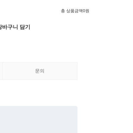
총 상품금액
0
원
장바구니 담기
문의