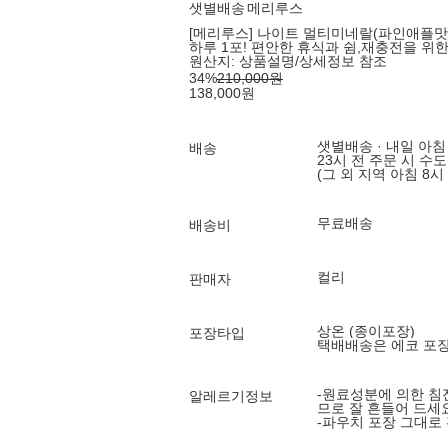
샛별배송
메리루스
[메리루스] 나이트 멀티미네랄(파인애플맛) 
하루 1포! 편안한 휴식과 쉼,재충전을 위
원산지:
상품설명/상세정보 참조
34
%
210,000
원
138,000
원
샛별배송 · 내일 아침
배송
23시 전 주문 시 수
(그 외 지역 아침 8시
무료배송
배송비
컬리
판매자
상온 (종이포장)
포장타입
택배배송은 에코 포
-원료성분에 의한 침
알레르기정보
므로 잘 흔들어 드세
-파우치 포장 그대로