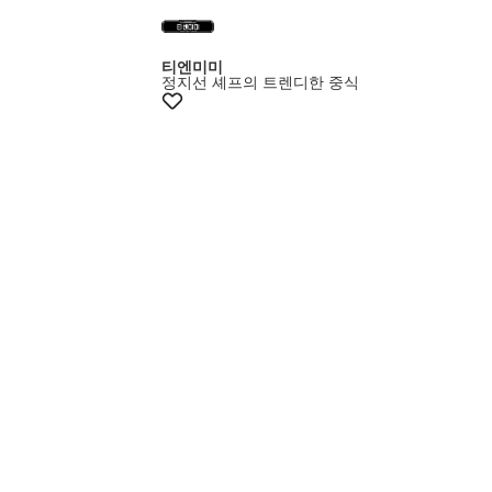
최대15% 쿠폰
티엔미미
정지선 셰프의 트렌디한 중식