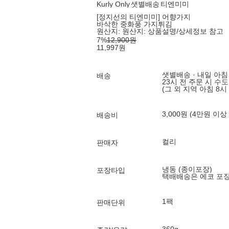
Kurly Only
샛별배송
티엔미미
[정지선의 티엔미미] 어향가지
바삭한 중화풍 가지튀김
원산지:
원산지: 상품설명/상세정보 참고
7
%
12,900
원
11,997
원
샛별배송 · 내일 아침
배송
23시 전 주문 시 수
(그 외 지역 아침 8시
3,000원 (4만원 이상
배송비
컬리
판매자
냉동 (종이포장)
포장타입
택배배송은 에코 포
1팩
판매단위