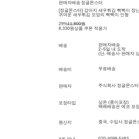
판매자배송
정글몬스터
[정글몬스터] 강아지 새우튀김 삑삑이 장난
귀여운 새우튀김 모양의 삑삑이 인형
29
%
11,800
원
8,330
원
상품 쿠폰 적용가
판매자배송
배송
2~5일 내 도착
(단, 배송사·판매자 
무료배송
배송비
주식회사 정글몬스터
판매자
상온 (종이포장)
포장타입
택배배송은 에코 포
중국, 수입사:정글몬
원산지
070-4099-5483