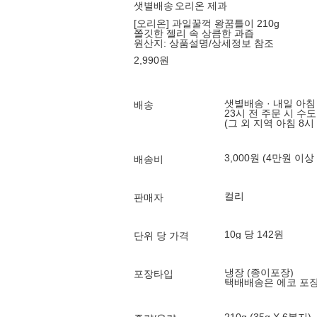
샛별배송
오리온 제과
[오리온] 과일꿀꺽 왕꿈틀이 210g
쫄깃한 젤리 속 상큼한 과즙
원산지:
상품설명/상세정보 참조
2,990
원
샛별배송 · 내일 아침
배송
23시 전 주문 시 수
(그 외 지역 아침 8시
3,000원 (4만원 이상
배송비
컬리
판매자
10g 당 142원
단위 당 가격
냉장 (종이포장)
포장타입
택배배송은 에코 포