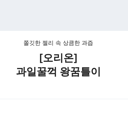
쫄깃한 젤리 속 상큼한 과즙
[오리온]
과일꿀꺽 왕꿈틀이