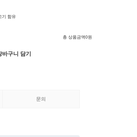
지고기 함유
총 상품금액
0
원
장바구니 담기
문의