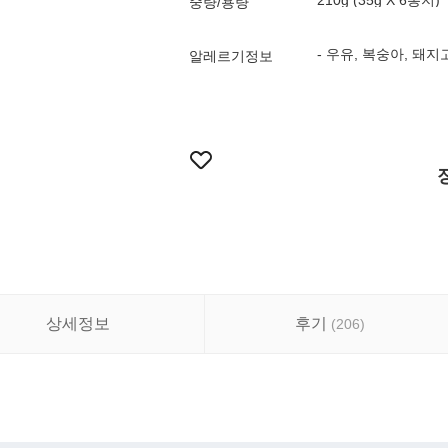
210g (35g X 6봉지)
중량/용량
- 우유, 복숭아, 돼
알레르기정보
상세정보
후기
(
206
)