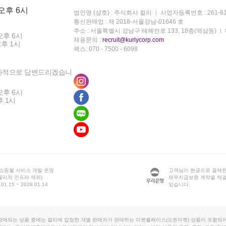
 오후 6시
법인명 (상호) : 주식회사 컬리
사업자등록번호 : 261-81
통신판매업 : 제 2018-서울강남-01646 호
주소 : 서울특별시 강남구 테헤란로 133, 18층(역삼동)
오후 6시
채용문의 :
recruit@kurlycorp.com
오후 1시
팩스: 070 - 7500 - 6098
차적으로 답변드리겠습니
오후 6시
후 1시
 쇼핑몰 서비스 개발·운영
고객님이 현금으로 결제한
물리적 인프라 제외)
채무지급보증 계약을 체
1.15 ~ 2028.01.14
있습니다.
판매되는 상품 중에는 컬리에 입점한 개별 판매자가 판매하는 마켓플레이스(오픈마켓) 상품이 포함되어