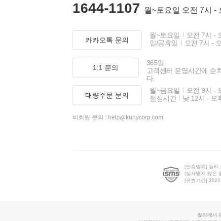
1644-1107
월~토요일 오전 7시 -
월~토요일
오전 7시 - 
카카오톡 문의
일/공휴일
오전 7시 - 
365일
1:1 문의
고객센터 운영시간에 순
다.
월~금요일
오전 9시 - 
대량주문 문의
점심시간
낮 12시 - 오
비회원 문의 :
help@kurlycorp.com
[인증범위] 컬리
(심사받지 않은 
[유효기간] 2025.0
컬리에서 