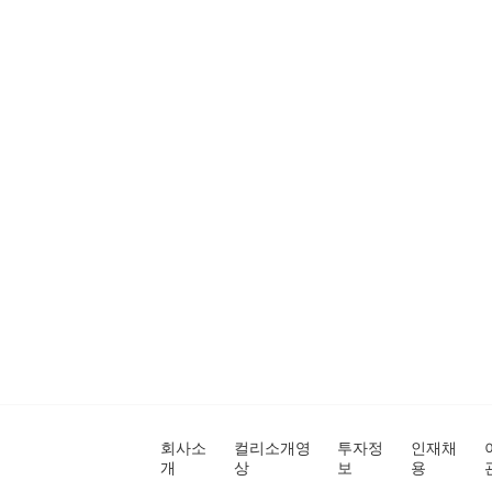
회사소
컬리소개영
투자정
인재채
개
상
보
용