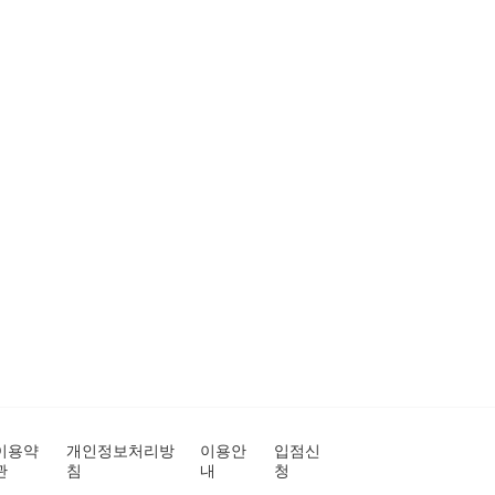
이용약
개인정보처리방
이용안
입점신
관
침
내
청