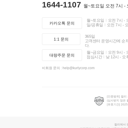
1644-1107
월~토요일 오전 7시 -
월~토요일
오전 7시 - 
카카오톡 문의
일/공휴일
오전 7시 - 
365일
1:1 문의
고객센터 운영시간에 순
다.
월~금요일
오전 9시 - 
대량주문 문의
점심시간
낮 12시 - 오
비회원 문의 :
help@kurlycorp.com
[인증범위] 컬리
(심사받지 않은 
[유효기간] 2025.0
컬리에서 