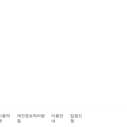
이용약
개인정보처리방
이용안
입점신
관
침
내
청