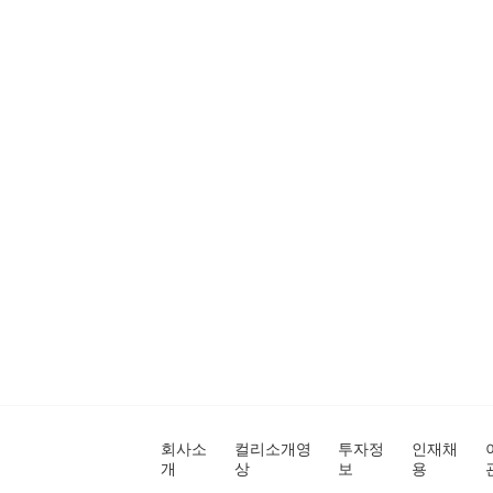
회사소
컬리소개영
투자정
인재채
개
상
보
용