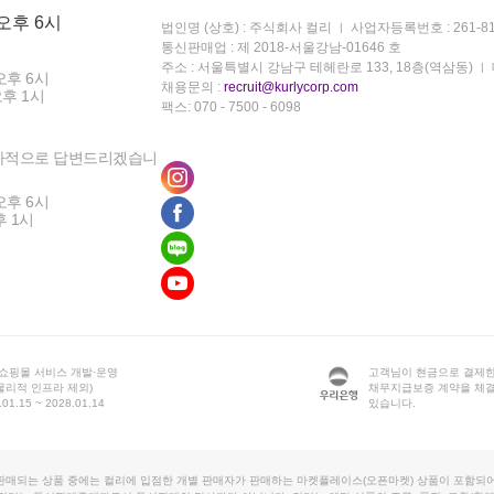
 오후 6시
법인명 (상호) : 주식회사 컬리
사업자등록번호 : 261-81
통신판매업 : 제 2018-서울강남-01646 호
주소 : 서울특별시 강남구 테헤란로 133, 18층(역삼동)
오후 6시
채용문의 :
recruit@kurlycorp.com
오후 1시
팩스: 070 - 7500 - 6098
차적으로 답변드리겠습니
오후 6시
후 1시
 쇼핑몰 서비스 개발·운영
고객님이 현금으로 결제한
물리적 인프라 제외)
채무지급보증 계약을 체
1.15 ~ 2028.01.14
있습니다.
판매되는 상품 중에는 컬리에 입점한 개별 판매자가 판매하는 마켓플레이스(오픈마켓) 상품이 포함되어