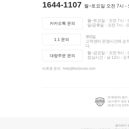
1644-1107
월~토요일 오전 7시 -
월~토요일
오전 7시 - 
카카오톡 문의
일/공휴일
오전 7시 - 
365일
1:1 문의
고객센터 운영시간에 순
다.
월~금요일
오전 9시 - 
대량주문 문의
점심시간
낮 12시 - 오
비회원 문의 :
help@kurlycorp.com
[인증범위] 컬리
(심사받지 않은 
[유효기간] 2025.0
컬리에서 