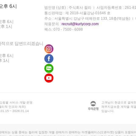
 오후 6시
법인명 (상호) : 주식회사 컬리
사업자등록번호 : 261-81
통신판매업 : 제 2018-서울강남-01646 호
주소 : 서울특별시 강남구 테헤란로 133, 18층(역삼동)
오후 6시
채용문의 :
recruit@kurlycorp.com
오후 1시
팩스: 070 - 7500 - 6098
차적으로 답변드리겠습니
오후 6시
후 1시
 쇼핑몰 서비스 개발·운영
고객님이 현금으로 결제한
물리적 인프라 제외)
채무지급보증 계약을 체
1.15 ~ 2028.01.14
있습니다.
판매되는 상품 중에는 컬리에 입점한 개별 판매자가 판매하는 마켓플레이스(오픈마켓) 상품이 포함되어