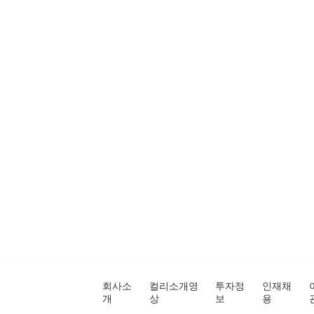
회사소
컬리소개영
투자정
인재채
개
상
보
용