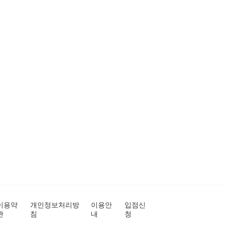
이용약
개인정보처리방
이용안
입점신
관
침
내
청