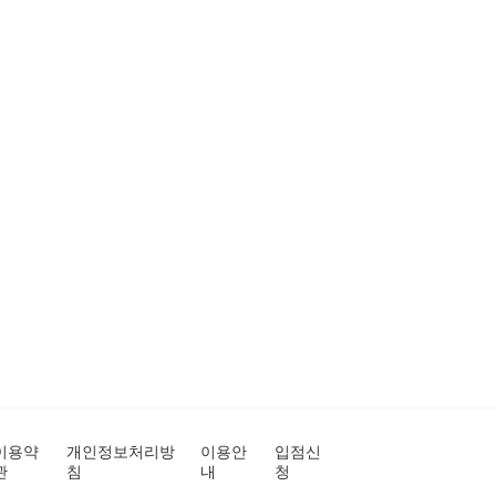
이용약
개인정보처리방
이용안
입점신
관
침
내
청