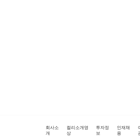
회사소
컬리소개영
투자정
인재채
개
상
보
용