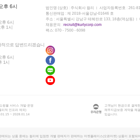
 오후 6시
법인명 (상호) : 주식회사 컬리
사업자등록번호 : 261-81
통신판매업 : 제 2018-서울강남-01646 호
주소 : 서울특별시 강남구 테헤란로 133, 18층(역삼동)
오후 6시
채용문의 :
recruit@kurlycorp.com
오후 1시
팩스: 070 - 7500 - 6098
차적으로 답변드리겠습니
오후 6시
후 1시
 쇼핑몰 서비스 개발·운영
고객님이 현금으로 결제한
물리적 인프라 제외)
채무지급보증 계약을 체
1.15 ~ 2028.01.14
있습니다.
판매되는 상품 중에는 컬리에 입점한 개별 판매자가 판매하는 마켓플레이스(오픈마켓) 상품이 포함되어