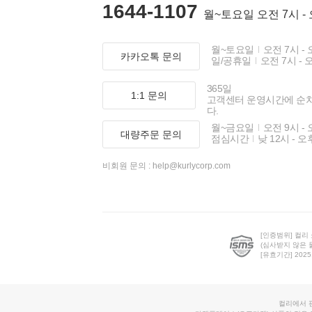
1644-1107
월~토요일 오전 7시 -
월~토요일
오전 7시 - 
카카오톡 문의
일/공휴일
오전 7시 - 
365일
1:1 문의
고객센터 운영시간에 순
다.
월~금요일
오전 9시 - 
대량주문 문의
점심시간
낮 12시 - 오
비회원 문의 :
help@kurlycorp.com
[인증범위] 컬리
(심사받지 않은 
[유효기간] 2025.0
컬리에서 