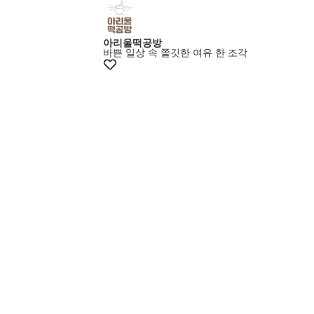
멤버스특가
아리울떡공방
바쁜 일상 속 쫄깃한 여유 한 조각