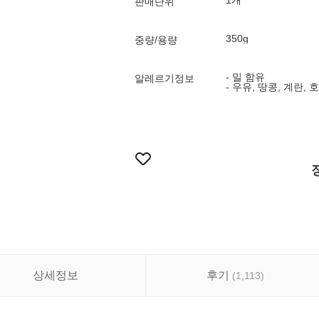
1개
판매단위
350g
중량/용량
- 밀 함유
알레르기정보
- 우유, 땅콩, 계란
상세정보
후기
(
1,113
)