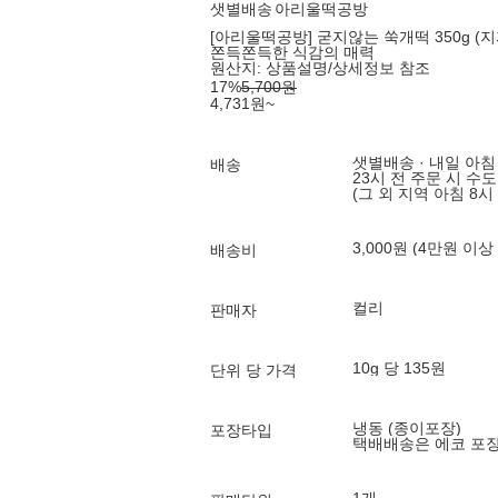
샛별배송
아리울떡공방
[아리울떡공방] 굳지않는 쑥개떡 350g (지
쫀득쫀득한 식감의 매력
원산지:
상품설명/상세정보 참조
17
%
5,700
원
4,731
원
~
샛별배송 · 내일 아침
배송
23시 전 주문 시 수
(그 외 지역 아침 8시
3,000원 (4만원 이상
배송비
컬리
판매자
10g 당 135원
단위 당 가격
냉동 (종이포장)
포장타입
택배배송은 에코 포