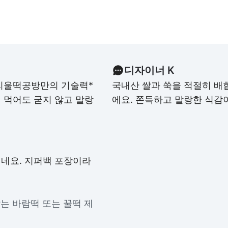
디자이너 K
리울떡공방만의 기술력*
국내산 쌀과 쑥을 적절히 배
 먹어도 굳지 않고 말랑
에요. 쫀득하고 말랑한 식감
네요. 지퍼백 포장이라
지 않는 바람떡 또는 꿀떡 제