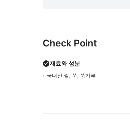
Check Point
재료와 성분
국내산 쌀, 쑥, 쑥가루