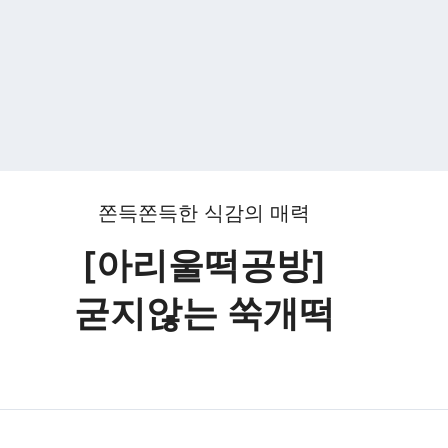
쫀득쫀득한 식감의 매력
[아리울떡공방]
굳지않는 쑥개떡