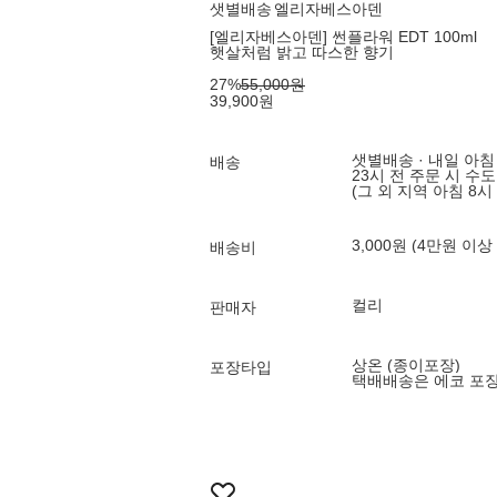
샛별배송
엘리자베스아덴
[엘리자베스아덴] 썬플라워 EDT 100ml
햇살처럼 밝고 따스한 향기
27
%
55,000
원
39,900
원
샛별배송 · 내일 아침
배송
23시 전 주문 시 수
(그 외 지역 아침 8시
3,000원 (4만원 이상
배송비
컬리
판매자
상온 (종이포장)
포장타입
택배배송은 에코 포