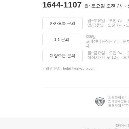
1644-1107
월~토요일 오전 7시 -
월~토요일
오전 7시 - 
카카오톡 문의
일/공휴일
오전 7시 - 
365일
1:1 문의
고객센터 운영시간에 순
다.
월~금요일
오전 9시 - 
대량주문 문의
점심시간
낮 12시 - 오
비회원 문의 :
help@kurlycorp.com
[인증범위] 컬리
(심사받지 않은 
[유효기간] 2025.0
컬리에서 