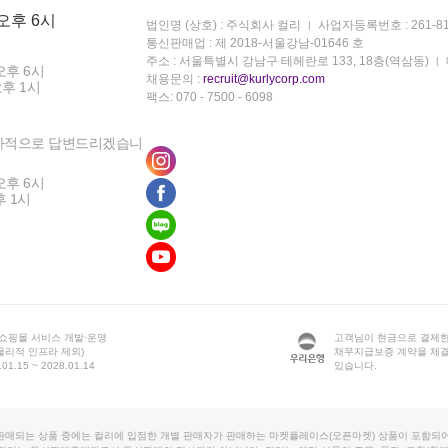
 오후 6시
법인명 (상호) : 주식회사 컬리
사업자등록번호 : 261-81
통신판매업 : 제 2018-서울강남-01646 호
주소 : 서울특별시 강남구 테헤란로 133, 18층(역삼동)
오후 6시
채용문의 :
recruit@kurlycorp.com
오후 1시
팩스: 070 - 7500 - 6098
차적으로 답변드리겠습니
오후 6시
후 1시
 쇼핑몰 서비스 개발·운영
고객님이 현금으로 결제한
물리적 인프라 제외)
채무지급보증 계약을 체
1.15 ~ 2028.01.14
있습니다.
판매되는 상품 중에는 컬리에 입점한 개별 판매자가 판매하는 마켓플레이스(오픈마켓) 상품이 포함되어