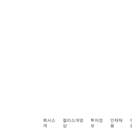
회사소
컬리소개영
투자정
인재채
개
상
보
용