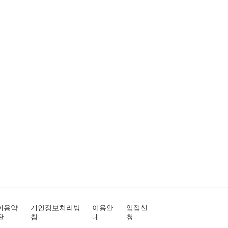
이용약
개인정보처리방
이용안
입점신
관
침
내
청