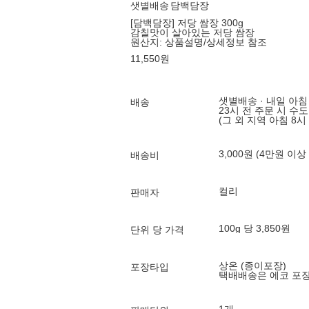
샛별배송
담백담장
[담백담장] 저당 쌈장 300g
감칠맛이 살아있는 저당 쌈장
원산지:
상품설명/상세정보 참조
11,550
원
샛별배송 · 내일 아침
배송
23시 전 주문 시 수
(그 외 지역 아침 8시
3,000원 (4만원 이상
배송비
컬리
판매자
100g 당 3,850원
단위 당 가격
상온 (종이포장)
포장타입
택배배송은 에코 포