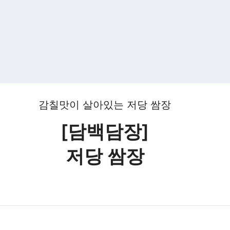
감칠맛이 살아있는 저당 쌈장
[담백담장]
저당 쌈장