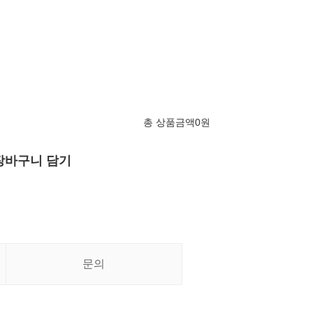
총 상품금액
0
원
장바구니 담기
문의