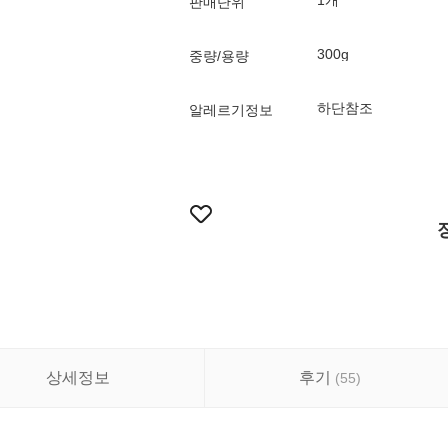
1개
판매단위
300g
중량/용량
하단참조
알레르기정보
상세정보
후기
(
55
)