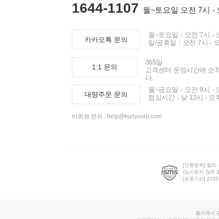
1644-1107
월~토요일 오전 7시 -
월~토요일
오전 7시 - 
카카오톡 문의
일/공휴일
오전 7시 - 
365일
1:1 문의
고객센터 운영시간에 순
다.
월~금요일
오전 9시 - 
대량주문 문의
점심시간
낮 12시 - 오
비회원 문의 :
help@kurlycorp.com
[인증범위] 컬리
(심사받지 않은 
[유효기간] 2025.0
컬리에서 