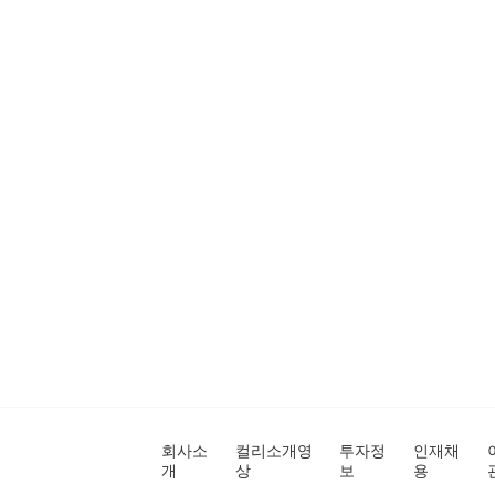
회사소
컬리소개영
투자정
인재채
개
상
보
용