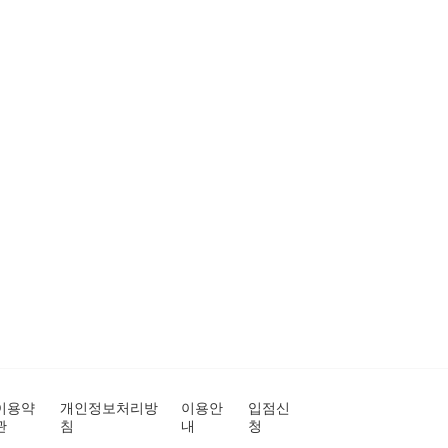
이용약
개인정보처리방
이용안
입점신
관
침
내
청