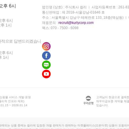
 오후 6시
법인명 (상호) : 주식회사 컬리
사업자등록번호 : 261-81
통신판매업 : 제 2018-서울강남-01646 호
주소 : 서울특별시 강남구 테헤란로 133, 18층(역삼동)
오후 6시
채용문의 :
recruit@kurlycorp.com
오후 1시
팩스: 070 - 7500 - 6098
차적으로 답변드리겠습니
오후 6시
후 1시
 쇼핑몰 서비스 개발·운영
고객님이 현금으로 결제한
물리적 인프라 제외)
채무지급보증 계약을 체
1.15 ~ 2028.01.14
있습니다.
판매되는 상품 중에는 컬리에 입점한 개별 판매자가 판매하는 마켓플레이스(오픈마켓) 상품이 포함되어