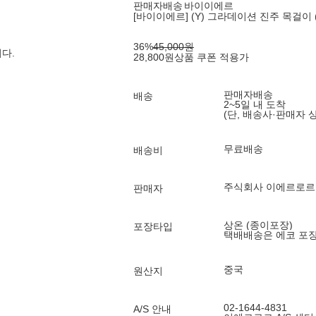
판매자배송
바이이에르
[바이이에르] (Y) 그라데이션 진주 목걸이 (
36
%
45,000
원
다.
28,800
원
상품 쿠폰 적용가
판매자배송
배송
2~5일 내 도착
(단, 배송사·판매자 
무료배송
배송비
주식회사 이에르로
판매자
상온 (종이포장)
포장타입
택배배송은 에코 포
중국
원산지
02-1644-4831
A/S 안내