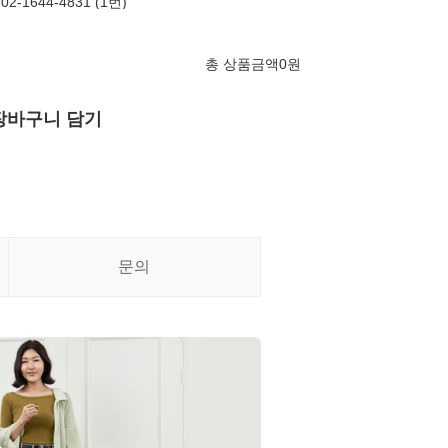
-1644-4831 (1번)
총 상품금액
0
원
장바구니 담기
문의