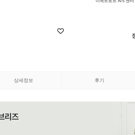
이에르로르 A/S 센터 02
상세정보
후기