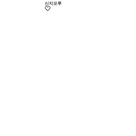
신지모루
멤버스10%쿠폰