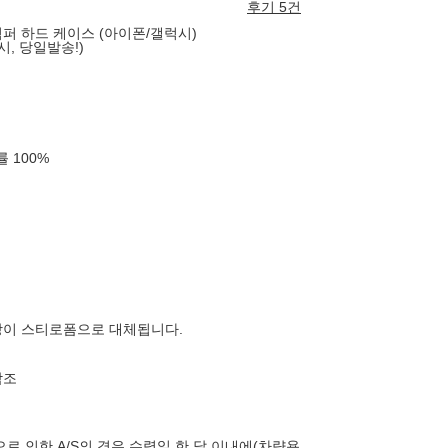
후기 5건
퍼 하드 케이스 (아이폰/갤럭시)
시, 당일발송!)
확률
100
%
장이 스티로폼으로 대체됩니다.
참조
로 인한 A/S의 경우 수령일 한 달 이내에(차량용