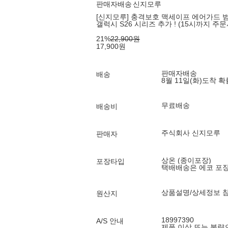
판매자배송
신지모루
[신지모루] 충격보호 맥세이프 에어가드 범
갤럭시 S26 시리즈 추가 ! (15시까지 주문
21
%
22,900
원
17,900
원
판매자배송
배송
8월 11일(화)
도착 
무료배송
배송비
주식회사 신지모루
판매자
상온 (종이포장)
포장타입
택배배송은 에코 포
상품설명/상세정보 
원산지
18997390
A/S 안내
제품 이상 또는 불량으