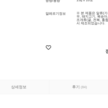
15g x 10포
중량/용량
※ 본 제품은 알류(가금
알레르기정보
우, 돼지고기, 복숭아,
조개류(굴, 전복, 홍
서 제조되었습니다.
상세정보
후기
(
84
)