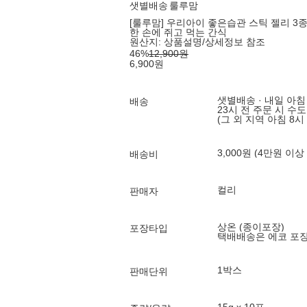
샛별배송
룰루맘
[룰루맘] 우리아이 좋은습관 스틱 젤리 3종 
한 손에 쥐고 먹는 간식
원산지:
상품설명/상세정보 참조
46
%
12,900
원
6,900
원
샛별배송 · 내일 아침
배송
23시 전 주문 시 수
(그 외 지역 아침 8시
3,000원 (4만원 이상
배송비
컬리
판매자
상온 (종이포장)
포장타입
택배배송은 에코 포
1박스
판매단위