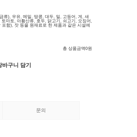
류), 우유, 메밀, 땅콩, 대두, 밀, 고등어, 게, 새
 토마토, 아황산류, 호두, 닭고기, 쇠고기, 오징어,
합 포함), 잣 등을 원재료로 한 제품과 같은 시설에
총 상품금액
0
원
장바구니 담기
문의