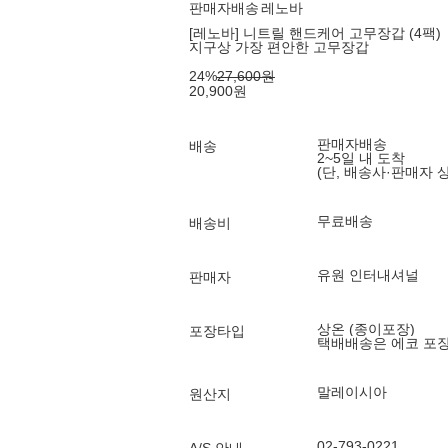
판매자배송
레노바
[레노바] 니트릴 핸드케어 고무장갑 (4팩)
지구상 가장 편안한 고무장갑
24
%
27,600
원
20,900
원
판매자배송
배송
2~5일 내 도착
(단, 배송사·판매자 
무료배송
배송비
유원 인터내셔널
판매자
상온 (종이포장)
포장타입
택배배송은 에코 포
말레이시아
원산지
02-793-0221