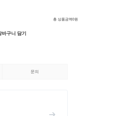
총 상품금액
0
원
장바구니 담기
문의