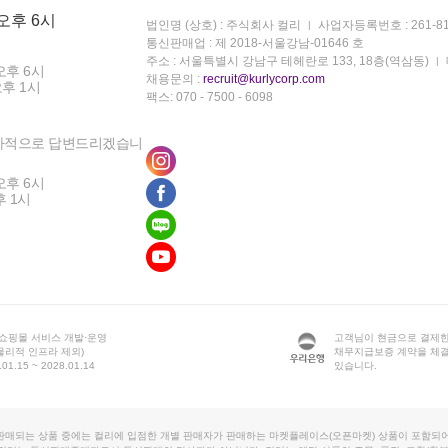
 오후 6시
법인명 (상호) : 주식회사 컬리
사업자등록번호 : 261-81
통신판매업 : 제 2018-서울강남-01646 호
주소 : 서울특별시 강남구 테헤란로 133, 18층(역삼동)
오후 6시
채용문의 :
recruit@kurlycorp.com
오후 1시
팩스: 070 - 7500 - 6098
차적으로 답변드리겠습니
오후 6시
후 1시
 쇼핑몰 서비스 개발·운영
고객님이 현금으로 결제한
물리적 인프라 제외)
채무지급보증 계약을 체
1.15 ~ 2028.01.14
있습니다.
판매되는 상품 중에는 컬리에 입점한 개별 판매자가 판매하는 마켓플레이스(오픈마켓) 상품이 포함되어