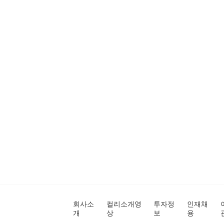
회사소
컬리소개영
투자정
인재채
개
상
보
용