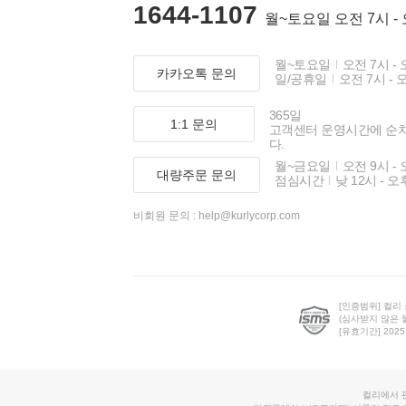
1644-1107
월~토요일 오전 7시 -
월~토요일
오전 7시 - 
카카오톡 문의
일/공휴일
오전 7시 - 
365일
1:1 문의
고객센터 운영시간에 순
다.
월~금요일
오전 9시 - 
대량주문 문의
점심시간
낮 12시 - 오
비회원 문의 :
help@kurlycorp.com
[인증범위] 컬리
(심사받지 않은 
[유효기간] 2025.0
컬리에서 