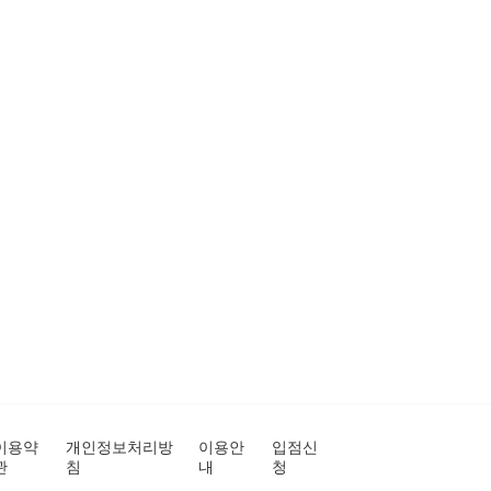
이용약
개인정보처리방
이용안
입점신
관
침
내
청