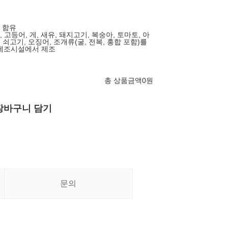
밀 함유
잣, 고등어, 게, 새유, 돼지고기, 복숭아, 토마토, 아
 쇠고기, 오징어, 조개류(굴, 전복, 홍합 포함)를
 제조시설에서 제조
총 상품금액
0
원
장바구니 담기
문의