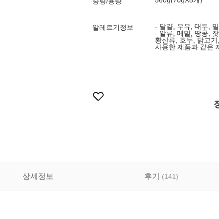
560g(70gX8개)
중량/용량
- 달걀, 우유, 대두, 
알레르기정보
- 알류, 메밀, 땅콩, 
황산류, 호두, 닭고기,
사용한 제품과 같은
상세정보
후기
(
141
)