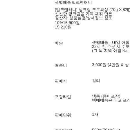
샛별배송
밀크앤허니
[밀크앤허니] 생크림 크로와상 (70g X 8개
신선한 생크림을 가득 채워 만든
원산지:
상품설명/상세정보 참조
10
%
16,900
원
15,210
원
샛별배송 · 내일 아침
배송
23시 전 주문 시 수
(그 외 지역 아침 8시
3,000원 (4만원 이상
배송비
컬리
판매자
냉동 (종이포장)
포장타입
택배배송은 에코 포
1개
판매단위