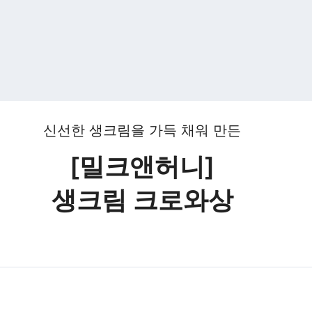
신선한 생크림을 가득 채워 만든
[밀크앤허니]
생크림 크로와상