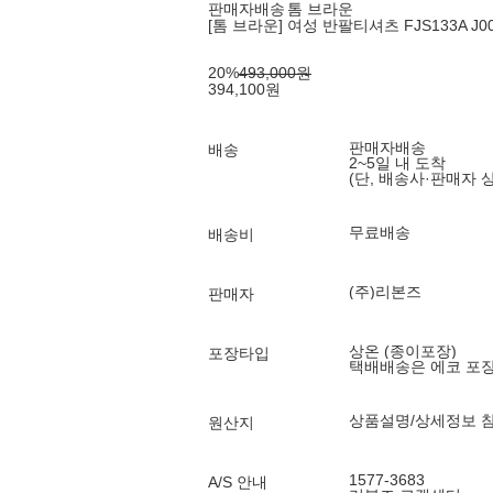
판매자배송
톰 브라운
[톰 브라운] 여성 반팔티셔츠 FJS133A J00
20
%
493,000
원
394,100
원
판매자배송
배송
2~5일 내 도착
(단, 배송사·판매자 
무료배송
배송비
(주)리본즈
판매자
상온 (종이포장)
포장타입
택배배송은 에코 포
상품설명/상세정보 
원산지
1577-3683
A/S 안내