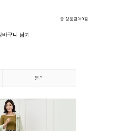
총 상품금액
0
원
장바구니 담기
문의