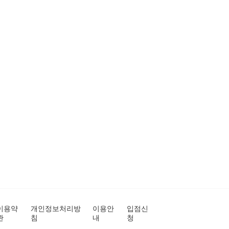
이용약
개인정보처리방
이용안
입점신
관
침
내
청