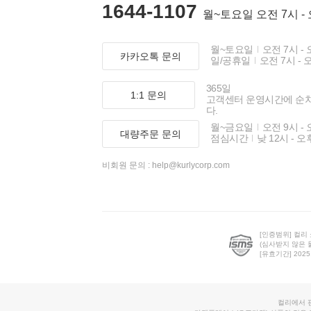
1644-1107
월~토요일 오전 7시 -
월~토요일
오전 7시 - 
카카오톡 문의
일/공휴일
오전 7시 - 
365일
1:1 문의
고객센터 운영시간에 순
다.
월~금요일
오전 9시 - 
대량주문 문의
점심시간
낮 12시 - 오
비회원 문의 :
help@kurlycorp.com
[인증범위] 컬리
(심사받지 않은 
[유효기간] 2025.0
컬리에서 