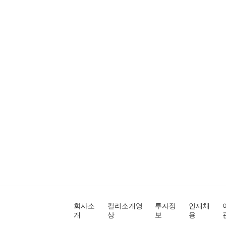
회사소
컬리소개영
투자정
인재채
개
상
보
용