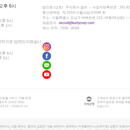
 오후 6시
법인명 (상호) : 주식회사 컬리
사업자등록번호 : 261-81
통신판매업 : 제 2018-서울강남-01646 호
주소 : 서울특별시 강남구 테헤란로 133, 18층(역삼동)
오후 6시
채용문의 :
recruit@kurlycorp.com
오후 1시
팩스: 070 - 7500 - 6098
차적으로 답변드리겠습니
오후 6시
후 1시
 쇼핑몰 서비스 개발·운영
고객님이 현금으로 결제한
물리적 인프라 제외)
채무지급보증 계약을 체
1.15 ~ 2028.01.14
있습니다.
판매되는 상품 중에는 컬리에 입점한 개별 판매자가 판매하는 마켓플레이스(오픈마켓) 상품이 포함되어