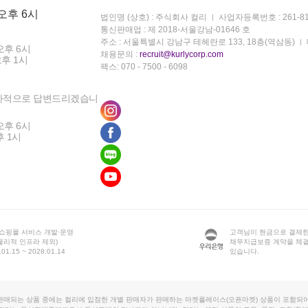
 오후 6시
법인명 (상호) : 주식회사 컬리
사업자등록번호 : 261-81
통신판매업 : 제 2018-서울강남-01646 호
주소 : 서울특별시 강남구 테헤란로 133, 18층(역삼동)
오후 6시
채용문의 :
recruit@kurlycorp.com
오후 1시
팩스: 070 - 7500 - 6098
차적으로 답변드리겠습니
오후 6시
후 1시
 쇼핑몰 서비스 개발·운영
고객님이 현금으로 결제한
물리적 인프라 제외)
채무지급보증 계약을 체
1.15 ~ 2028.01.14
있습니다.
판매되는 상품 중에는 컬리에 입점한 개별 판매자가 판매하는 마켓플레이스(오픈마켓) 상품이 포함되어