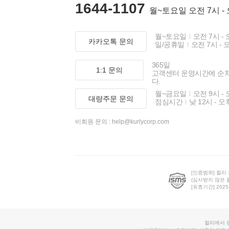
1644-1107
월~토요일 오전 7시 -
월~토요일
오전 7시 - 
카카오톡 문의
일/공휴일
오전 7시 - 
365일
1:1 문의
고객센터 운영시간에 순
다.
월~금요일
오전 9시 - 
대량주문 문의
점심시간
낮 12시 - 오
비회원 문의 :
help@kurlycorp.com
[인증범위] 컬리
(심사받지 않은 
[유효기간] 2025.0
컬리에서 