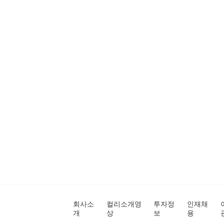
회사소
컬리소개영
투자정
인재채
개
상
보
용