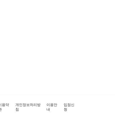
이용약
개인정보처리방
이용안
입점신
관
침
내
청