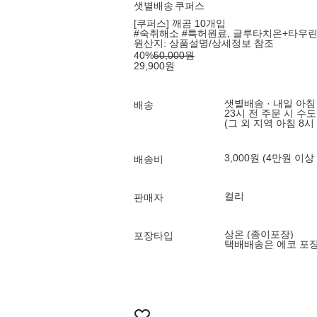
샛별배송
쿠퍼스
[쿠퍼스] 깨곰 10개입
#숙취해소 #특허원료, 글루타치온+타우
원산지:
상품설명/상세정보 참조
40
%
50,000
원
29,900
원
샛별배송 · 내일 아침
배송
23시 전 주문 시 수
(그 외 지역 아침 8시
3,000원 (4만원 이상
배송비
컬리
판매자
상온 (종이포장)
포장타입
택배배송은 에코 포