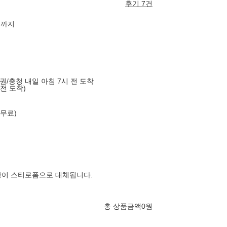
후기 7건
린까지
도권/충청 내일 아침 7시 전 도착
 전 도착)
 무료)
장이 스티로폼으로 대체됩니다.
총 상품금액
0
원