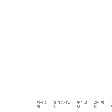
회사소
컬리소개영
투자정
인재채
개
상
보
용