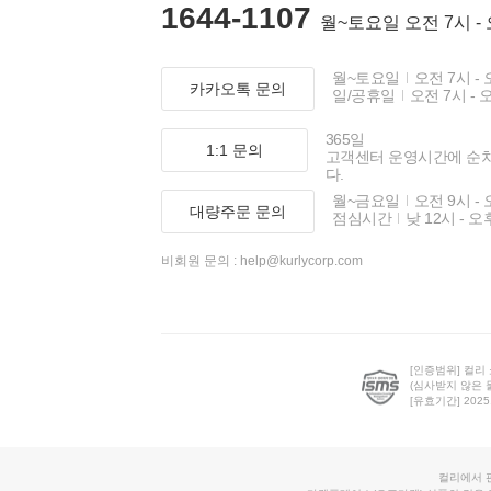
1644-1107
월~토요일 오전 7시 -
월~토요일
오전 7시 - 
카카오톡 문의
일/공휴일
오전 7시 - 
365일
1:1 문의
고객센터 운영시간에 순
다.
월~금요일
오전 9시 - 
대량주문 문의
점심시간
낮 12시 - 오
비회원 문의 :
help@kurlycorp.com
[인증범위] 컬리
(심사받지 않은 
[유효기간] 2025.0
컬리에서 