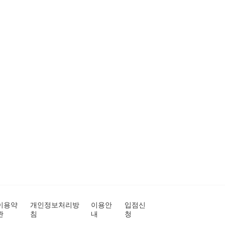
이용약
개인정보처리방
이용안
입점신
관
침
내
청