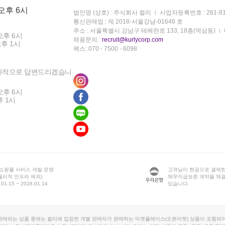
 오후 6시
법인명 (상호) : 주식회사 컬리
사업자등록번호 : 261-81
통신판매업 : 제 2018-서울강남-01646 호
주소 : 서울특별시 강남구 테헤란로 133, 18층(역삼동)
오후 6시
채용문의 :
recruit@kurlycorp.com
오후 1시
팩스: 070 - 7500 - 6098
차적으로 답변드리겠습니
오후 6시
후 1시
 쇼핑몰 서비스 개발·운영
고객님이 현금으로 결제한
물리적 인프라 제외)
채무지급보증 계약을 체
1.15 ~ 2028.01.14
있습니다.
판매되는 상품 중에는 컬리에 입점한 개별 판매자가 판매하는 마켓플레이스(오픈마켓) 상품이 포함되어