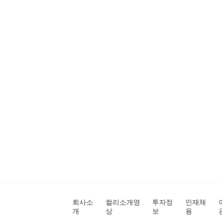
회사소
컬리소개영
투자정
인재채
개
상
보
용