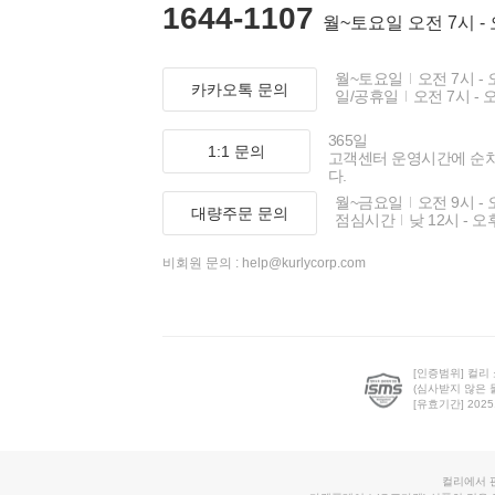
1644-1107
월~토요일 오전 7시 -
월~토요일
오전 7시 - 
카카오톡 문의
일/공휴일
오전 7시 - 
365일
1:1 문의
고객센터 운영시간에 순
다.
월~금요일
오전 9시 - 
대량주문 문의
점심시간
낮 12시 - 오
비회원 문의 :
help@kurlycorp.com
[인증범위] 컬리
(심사받지 않은 
[유효기간] 2025.0
컬리에서 