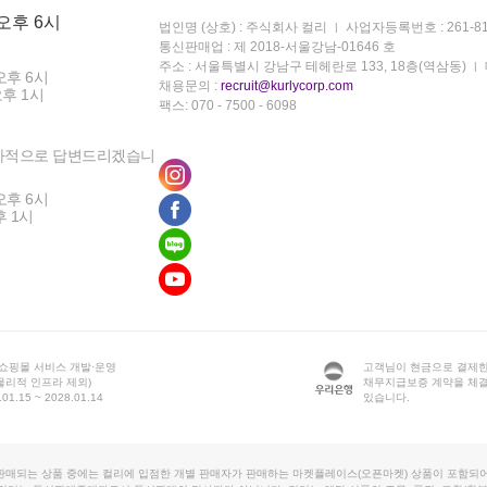
 오후 6시
법인명 (상호) : 주식회사 컬리
사업자등록번호 : 261-81
통신판매업 : 제 2018-서울강남-01646 호
주소 : 서울특별시 강남구 테헤란로 133, 18층(역삼동)
오후 6시
채용문의 :
recruit@kurlycorp.com
오후 1시
팩스: 070 - 7500 - 6098
차적으로 답변드리겠습니
오후 6시
후 1시
 쇼핑몰 서비스 개발·운영
고객님이 현금으로 결제한
물리적 인프라 제외)
채무지급보증 계약을 체
1.15 ~ 2028.01.14
있습니다.
판매되는 상품 중에는 컬리에 입점한 개별 판매자가 판매하는 마켓플레이스(오픈마켓) 상품이 포함되어