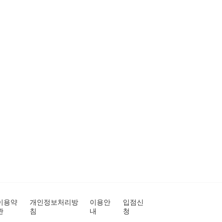
이용약
개인정보처리방
이용안
입점신
관
침
내
청