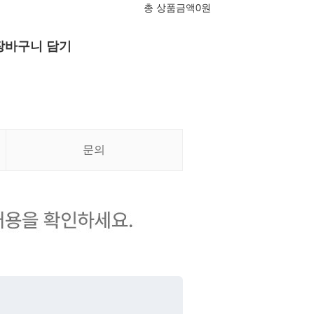
총 상품금액
0
원
장바구니 담기
문의