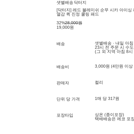
샛별배송
닥터지
[닥터지] 레드 블레미쉬 순무 시카 아이싱 
열감 퀵 진정 쿨링 패드
32
%
28,000
원
19,000
원
샛별배송 · 내일 아침
배송
23시 전 주문 시 수
(그 외 지역 아침 8시
3,000원 (4만원 이상
배송비
컬리
판매자
1매 당 317원
단위 당 가격
상온 (종이포장)
포장타입
택배배송은 에코 포