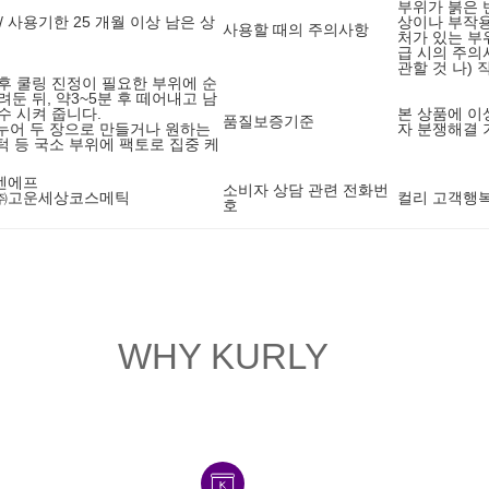
부위가 붉은 
/ 사용기한 25 개월 이상 남은 상
상이나 부작용
사용할 때의 주의사항
처가 있는 부위
급 시의 주의
관할 것 나)
후 쿨링 진정이 필요한 부위에 순
둔 뒤, 약3~5분 후 떼어내고 남
수 시켜 줍니다.
본 상품에 이
품질보증기준
나누어 두 장으로 만들거나 원하는
자 분쟁해결 
 턱 등 국소 부위에 팩토로 집중 케
엔에프
소비자 상담 관련 전화번
 ㈜고운세상코스메틱
컬리 고객행복센
호
WHY KURLY