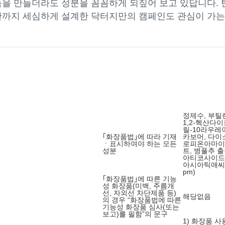
품을 만들더라도 성분을 꼼꼼하게 되짚어 보고 있답니다. 
차단까지 세심하게 설계한 닥터지만의 캠페인도 관심이 가는
정제수, 부틸
1,2-헥산다
릴-10라우레
｢화장품법｣에 따라 기재
카보머, 다
ㆍ표시하여야 하는 모든
로피온아마이
성분
트, 병풀추 출물
아티코사이드(0.
아시아틱애씨드(
pm)
｢화장품법｣에 따른 기능
성 화장품(미백, 주름개
선, 자외선 차단제품 등)
해당없음
의 경우 “화장품법에 따른
기능성 화장품 심사(또는
보고)를 필함”의 문구
1) 화장품 