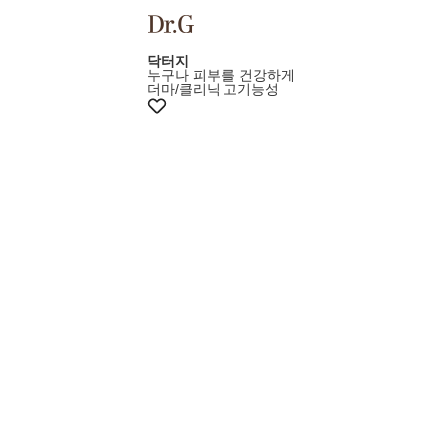
+10%쿠폰
닥터지
누구나 피부를 건강하게
더마/클리닉
고기능성