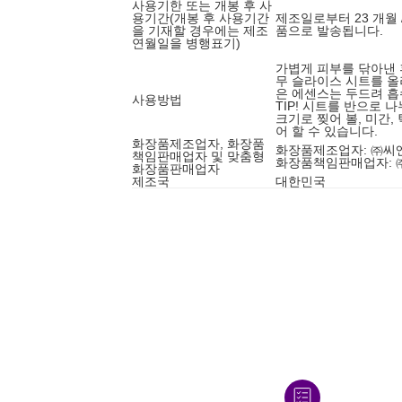
사용기한 또는 개봉 후 사
용기간(개봉 후 사용기간
제조일로부터 23 개월 
을 기재할 경우에는 제조
품으로 발송됩니다.
연월일을 병행표기)
가볍게 피부를 닦아낸 
무 슬라이스 시트를 올려
은 에센스는 두드려 흡
사용방법
TIP! 시트를 반으로 
크기로 찢어 볼, 미간,
어 할 수 있습니다.
화장품제조업자, 화장품
화장품제조업자: ㈜씨
책임판매업자 및 맞춤형
화장품책임판매업자:
화장품판매업자
제조국
대한민국