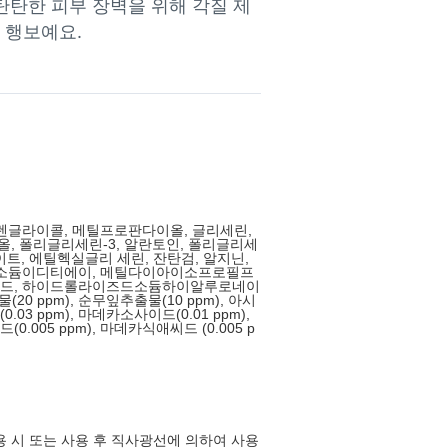
탄탄한 피부 장벽을 위해 각질 제
 행보예요.
렌글라이콜, 메틸프로판다이올, 글리세린,
이올, 폴리글리세린-3, 알란토인, 폴리글리세
이트, 에틸헥실글리 세린, 잔탄검, 알지닌,
이소듐이디티에이, 메틸다이아이소프로필프
드, 하이드롤라이즈드소듐하이알루로네이
(20 ppm), 순무잎추출물(10 ppm), 아시
03 ppm), 마데카소사이드(0.01 ppm),
0.005 ppm), 마데카식애씨드 (0.005 p
사용 시 또는 사용 후 직사광선에 의하여 사용