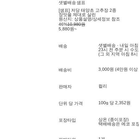
샛별배송
샘표
[샘표] 저당 태양초 고추장 2종
장맛을 제대로 살린
원산지:
상품설명/상세정보 참조
46
%
10,980
원
5,880
원
~
샛별배송 · 내일 아침
배송
23시 전 주문 시 수
(그 외 지역 아침 8시
3,000원 (4만원 이상
배송비
컬리
판매자
100g 당 2,352원
단위 당 가격
상온 (종이포장)
포장타입
택배배송은 에코 포