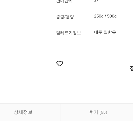
1개
판매단위
250g / 500g
중량/용량
대두,밀함유
알레르기정보
상세정보
후기
(
55
)