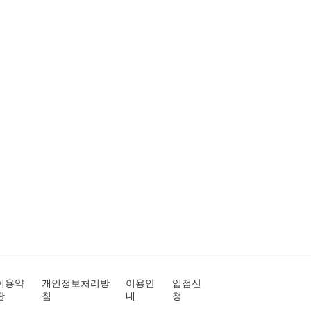
이용약
개인정보처리방
이용안
입점신
관
침
내
청