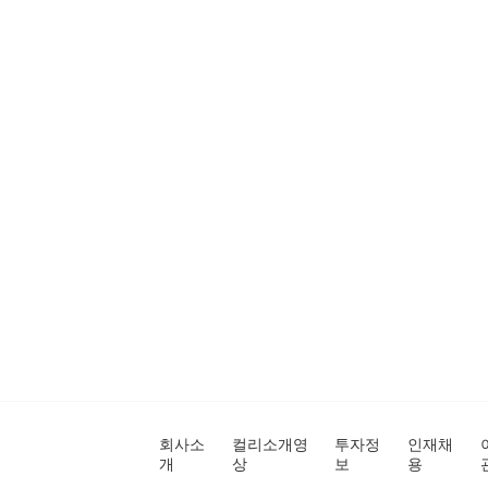
회사소
컬리소개영
투자정
인재채
개
상
보
용