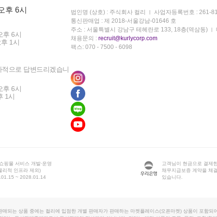
 오후 6시
법인명 (상호) : 주식회사 컬리
사업자등록번호 : 261-81
통신판매업 : 제 2018-서울강남-01646 호
주소 : 서울특별시 강남구 테헤란로 133, 18층(역삼동)
오후 6시
채용문의 :
recruit@kurlycorp.com
오후 1시
팩스: 070 - 7500 - 6098
차적으로 답변드리겠습니
오후 6시
후 1시
 쇼핑몰 서비스 개발·운영
고객님이 현금으로 결제한
물리적 인프라 제외)
채무지급보증 계약을 체
1.15 ~ 2028.01.14
있습니다.
판매되는 상품 중에는 컬리에 입점한 개별 판매자가 판매하는 마켓플레이스(오픈마켓) 상품이 포함되어