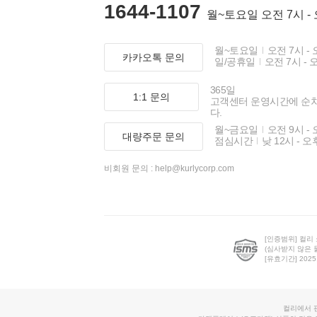
1644-1107
월~토요일 오전 7시 -
월~토요일
오전 7시 - 
카카오톡 문의
일/공휴일
오전 7시 - 
365일
1:1 문의
고객센터 운영시간에 순
다.
월~금요일
오전 9시 - 
대량주문 문의
점심시간
낮 12시 - 오
비회원 문의 :
help@kurlycorp.com
[인증범위] 컬리
(심사받지 않은 
[유효기간] 2025.0
컬리에서 