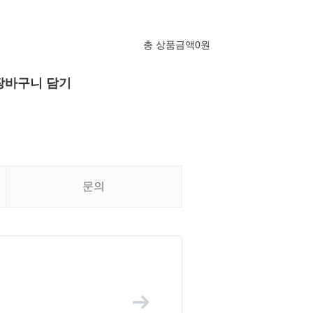
총 상품금액
0
원
장바구니 담기
문의