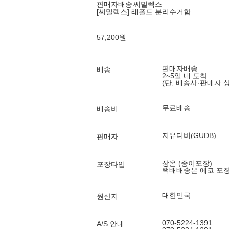
판매자배송
씨밀렉스
[씨밀렉스] 래폴드 분리수거함
57,200
원
판매자배송
배송
2~5일 내 도착
(단, 배송사·판매자 
무료배송
배송비
지유디비(GUDB)
판매자
상온 (종이포장)
포장타입
택배배송은 에코 포
대한민국
원산지
070-5224-1391
A/S 안내