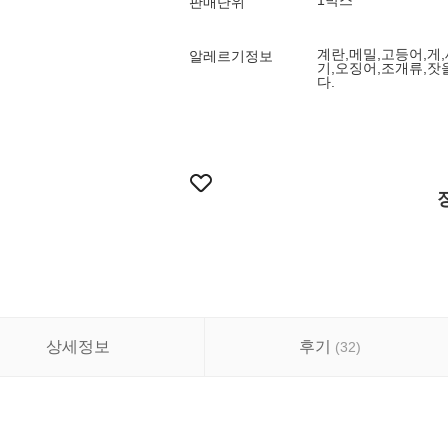
1박스
판매단위
계란,메밀,고등어,게
알레르기정보
기,오징어,조개류,잣
다.
상세정보
후기
(
32
)