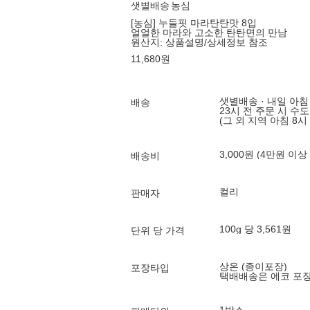
샛별배송
농심
[농심] 누들핏 마라탄탄맛 8입
얼얼한 마라와 고소한 탄탄면의 만남
원산지:
상품설명/상세정보 참조
11,680
원
샛별배송 · 내일 아침
배송
23시 전 주문 시 수
(그 외 지역 아침 8시
3,000원 (4만원 이상
배송비
컬리
판매자
100g 당 3,561원
단위 당 가격
상온 (종이포장)
포장타입
택배배송은 에코 포