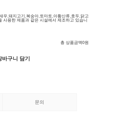
,새우,돼지고기,복숭아,토마토,아황산류,호두,닭고
을 사용한 제품과 같은 시설에서 제조하고 있습니
총 상품금액
0
원
장바구니 담기
문의