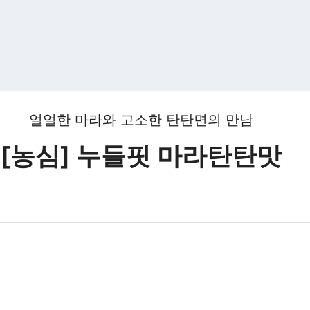
얼얼한 마라와 고소한 탄탄면의 만남
[농심] 누들핏 마라탄탄맛