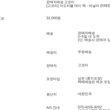
판매자배송
고코리
[고코리] 어도러블 데이 백 - 바닐라 (FREE
32,000
원
고코
판매자배송
배송
2~5일 내 도착
(단, 배송사·판매자 
무료배송
배송비
고코리
판매자
상온 (종이포장)
포장타입
택배배송은 에코 포
대한민국
원산지
070-4226-9202
A/S 안내