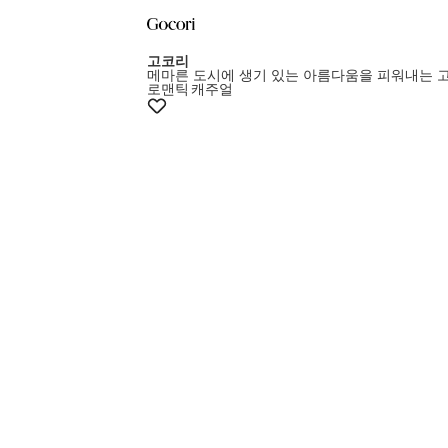
고코리
메마른 도시에 생기 있는 아름다움을 피워내는 
로맨틱
캐주얼