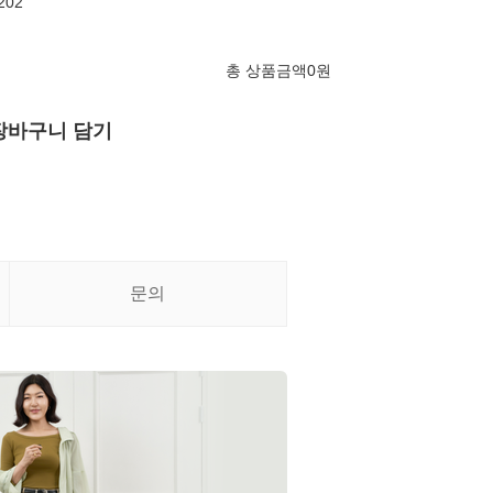
202
총 상품금액
0
원
장바구니 담기
문의