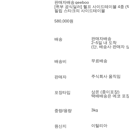
판매자배송
qeeboo
[퀴부 공식딜러] 헬프 사이드테이블 4종 (택
필립 스타크의 사이드테이블
580,000
원
판매자배송
배송
2~5일 내 도착
(단, 배송사·판매자 
무료배송
배송비
주식회사 움직임
판매자
상온 (종이포장)
포장타입
택배배송은 에코 포
3kg
중량/용량
이탈리아
원산지