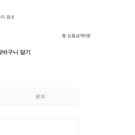
미지 참조
총 상품금액
0
원
장바구니 담기
문의