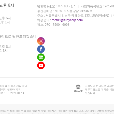
 오후 6시
법인명 (상호) : 주식회사 컬리
사업자등록번호 : 261-81
통신판매업 : 제 2018-서울강남-01646 호
주소 : 서울특별시 강남구 테헤란로 133, 18층(역삼동)
오후 6시
채용문의 :
recruit@kurlycorp.com
오후 1시
팩스: 070 - 7500 - 6098
차적으로 답변드리겠습니
오후 6시
후 1시
 쇼핑몰 서비스 개발·운영
고객님이 현금으로 결제한
물리적 인프라 제외)
채무지급보증 계약을 체
1.15 ~ 2028.01.14
있습니다.
판매되는 상품 중에는 컬리에 입점한 개별 판매자가 판매하는 마켓플레이스(오픈마켓) 상품이 포함되어