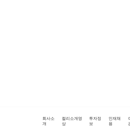
회사소
컬리소개영
투자정
인재채
개
상
보
용