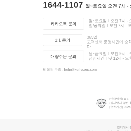
1644-1107
월~토요일 오전 7시 -
월~토요일
오전 7시 - 
카카오톡 문의
일/공휴일
오전 7시 - 
365일
1:1 문의
고객센터 운영시간에 순
다.
월~금요일
오전 9시 - 
대량주문 문의
점심시간
낮 12시 - 오
비회원 문의 :
help@kurlycorp.com
[인증범위] 컬리
(심사받지 않은 
[유효기간] 2025.0
컬리에서 