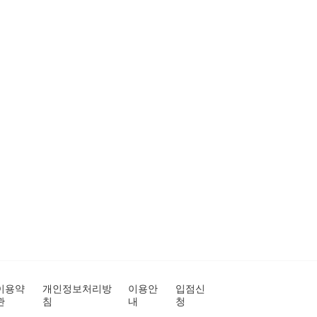
이용약
개인정보처리방
이용안
입점신
관
침
내
청