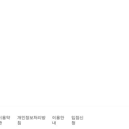
이용약
개인정보처리방
이용안
입점신
관
침
내
청