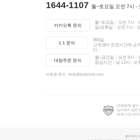
1644-1107
월~토요일 오전 7시 -
월~토요일
오전 7시 - 
카카오톡 문의
일/공휴일
오전 7시 - 
365일
1:1 문의
고객센터 운영시간에 순
다.
월~금요일
오전 9시 - 
대량주문 문의
점심시간
낮 12시 - 오
비회원 문의 :
help@kurlycorp.com
[인증범위] 컬리
(심사받지 않은 
[유효기간] 2025.0
컬리에서 