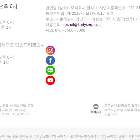
 오후 6시
법인명 (상호) : 주식회사 컬리
사업자등록번호 : 261-81
통신판매업 : 제 2018-서울강남-01646 호
주소 : 서울특별시 강남구 테헤란로 133, 18층(역삼동)
오후 6시
채용문의 :
recruit@kurlycorp.com
오후 1시
팩스: 070 - 7500 - 6098
차적으로 답변드리겠습니
오후 6시
후 1시
 쇼핑몰 서비스 개발·운영
고객님이 현금으로 결제한
물리적 인프라 제외)
채무지급보증 계약을 체
1.15 ~ 2028.01.14
있습니다.
판매되는 상품 중에는 컬리에 입점한 개별 판매자가 판매하는 마켓플레이스(오픈마켓) 상품이 포함되어