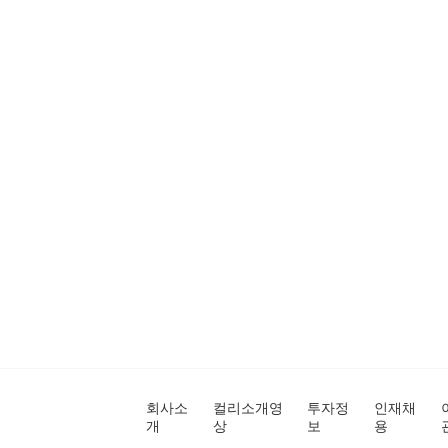
회사소
컬리소개영
투자정
인재채
개
상
보
용