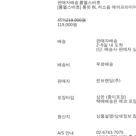
판매자배송
롬멜스바흐
[롬멜스바흐] 롱핏 8L 저소음 에어프라이어 
45
%
219,000
원
119,000
원
판매자배송
배송
2~5일 내 도착
(단, 배송사·판매자 
무료배송
배송비
린브랜딩(주)
판매자
상온 (종이포장)
포장타입
택배배송은 에코 포
상품설명/상세정보 
원산지
02-6743-7075
A/S 안내