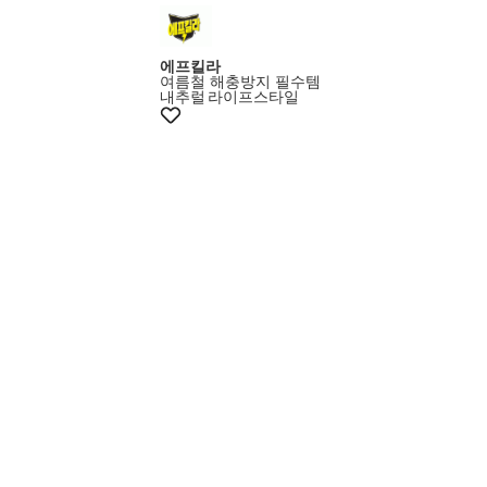
멤버스15%쿠폰
에프킬라
여름철 해충방지 필수템
내추럴
라이프스타일