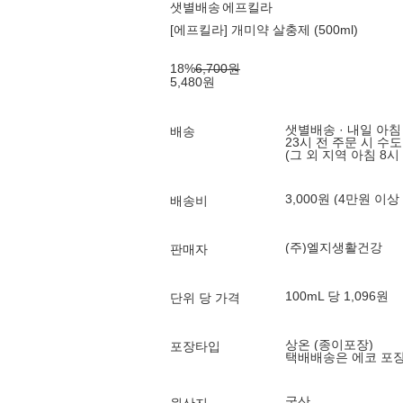
샛별배송
에프킬라
[에프킬라] 개미약 살충제 (500ml)
18
%
6,700
원
5,480
원
샛별배송 · 내일 아침
배송
23시 전 주문 시 수
(그 외 지역 아침 8시
3,000원 (4만원 이상
배송비
(주)엘지생활건강
판매자
100mL 당 1,096원
단위 당 가격
상온 (종이포장)
포장타입
택배배송은 에코 포
국산