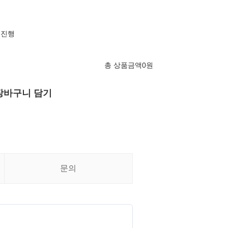
 진행
총 상품금액
0
원
장바구니 담기
문의