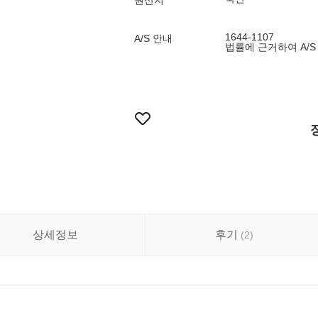
원산지
1644-1107
A/S 안내
법률에 근거하여 A/S
상세정보
후기
(
2
)