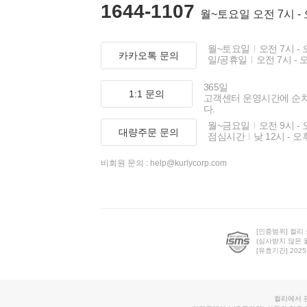
1644-1107
월~토요일 오전 7시 -
월~토요일
오전 7시 - 
카카오톡 문의
일/공휴일
오전 7시 - 
365일
1:1 문의
고객센터 운영시간에 순
다.
월~금요일
오전 9시 - 
대량주문 문의
점심시간
낮 12시 - 오
비회원 문의 :
help@kurlycorp.com
[인증범위] 컬리
(심사받지 않은 
[유효기간] 2025.0
컬리에서 