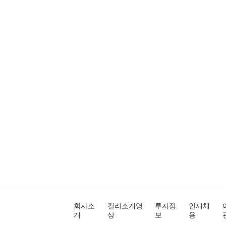
회사소
컬리소개영
투자정
인재채
개
상
보
용