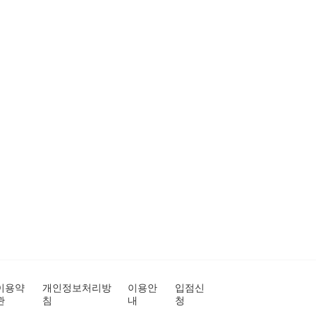
이용약
개인정보처리방
이용안
입점신
관
침
내
청