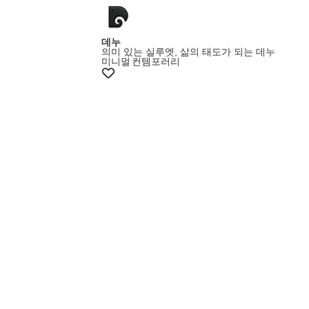
데누
의미 있는 실루엣, 삶의 태도가 되는 데누
미니멀
컨템포러리