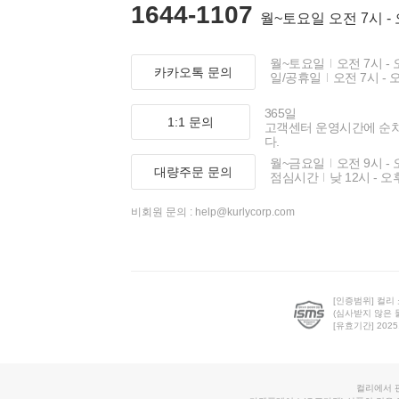
1644-1107
월~토요일 오전 7시 -
월~토요일
오전 7시 - 
카카오톡 문의
일/공휴일
오전 7시 - 
365일
1:1 문의
고객센터 운영시간에 순
다.
월~금요일
오전 9시 - 
대량주문 문의
점심시간
낮 12시 - 오
비회원 문의 :
help@kurlycorp.com
[인증범위] 컬리
(심사받지 않은 
[유효기간] 2025.0
컬리에서 