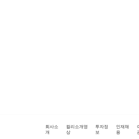
회사소
컬리소개영
투자정
인재채
개
상
보
용