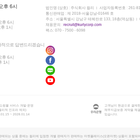
 오후 6시
법인명 (상호) : 주식회사 컬리
사업자등록번호 : 261-81
통신판매업 : 제 2018-서울강남-01646 호
주소 : 서울특별시 강남구 테헤란로 133, 18층(역삼동)
오후 6시
채용문의 :
recruit@kurlycorp.com
오후 1시
팩스: 070 - 7500 - 6098
차적으로 답변드리겠습니
오후 6시
후 1시
 쇼핑몰 서비스 개발·운영
고객님이 현금으로 결제한
물리적 인프라 제외)
채무지급보증 계약을 체
1.15 ~ 2028.01.14
있습니다.
판매되는 상품 중에는 컬리에 입점한 개별 판매자가 판매하는 마켓플레이스(오픈마켓) 상품이 포함되어