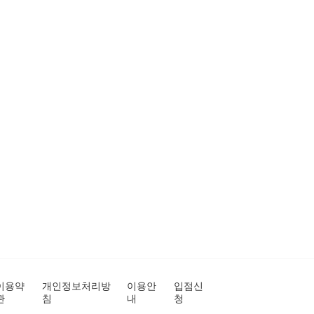
이용약
개인정보처리방
이용안
입점신
관
침
내
청