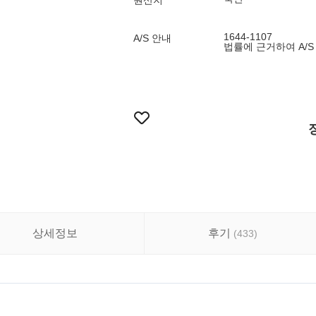
원산지
1644-1107
A/S 안내
법률에 근거하여 A/S
상세정보
후기
(
433
)