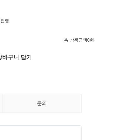
 진행
총 상품금액
0
원
장바구니 담기
문의