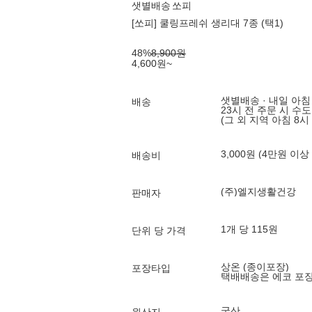
샛별배송
쏘피
[쏘피] 쿨링프레쉬 생리대 7종 (택1)
48
%
8,900
원
4,600
원
~
샛별배송 · 내일 아침
배송
23시 전 주문 시 수
(그 외 지역 아침 8시
3,000원 (4만원 이상
배송비
(주)엘지생활건강
판매자
1개 당 115원
단위 당 가격
상온 (종이포장)
포장타입
택배배송은 에코 포
국산