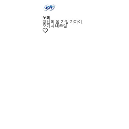
멤버스15%쿠폰
쏘피
당신의 몸 가장 가까이
오가닉
내추럴