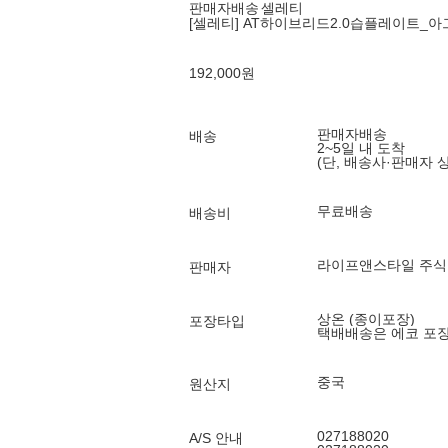
판매자배송
셀레티
[셀레티] AT하이브리드2.0습플레이트_아그로하
192,000
원
판매자배송
배송
2~5일 내 도착
(단, 배송사·판매자 
무료배송
배송비
라이프앤스타일 주식회사 (
판매자
상온 (종이포장)
포장타입
택배배송은 에코 포
중국
원산지
027188020
A/S 안내