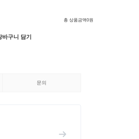
총 상품금액
0
원
장바구니 담기
문의