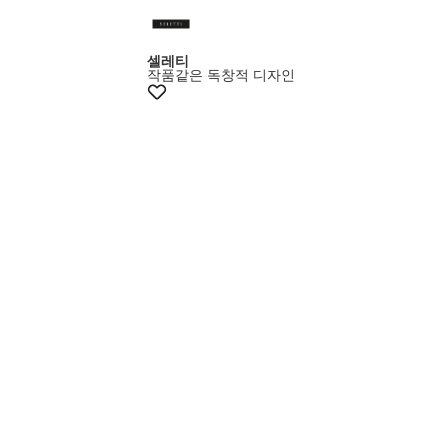
+10%쿠폰
셀레티
작품같은 독창적 디자인