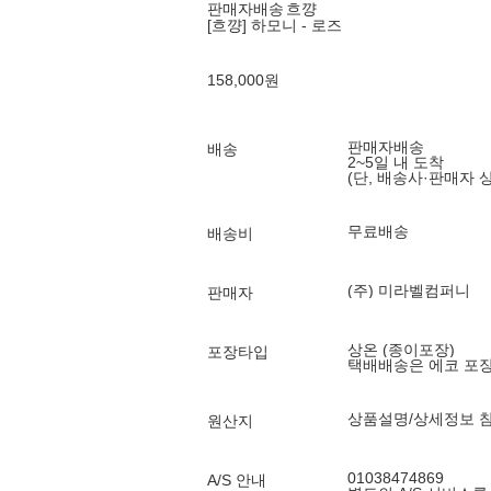
판매자배송
흐꺙
[흐꺙] 하모니 - 로즈
158,000
원
판매자배송
배송
2~5일 내 도착
(단, 배송사·판매자 
무료배송
배송비
(주) 미라벨컴퍼니
판매자
상온 (종이포장)
포장타입
택배배송은 에코 포
상품설명/상세정보 
원산지
01038474869
A/S 안내