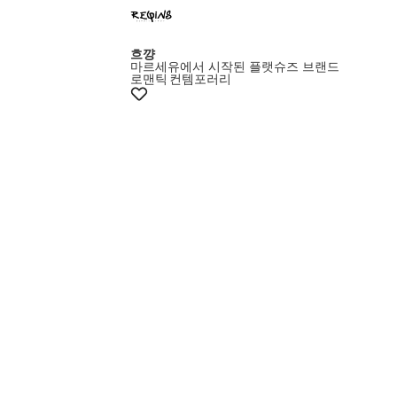
흐꺙
마르세유에서 시작된 플랫슈즈 브랜드
로맨틱
컨템포러리