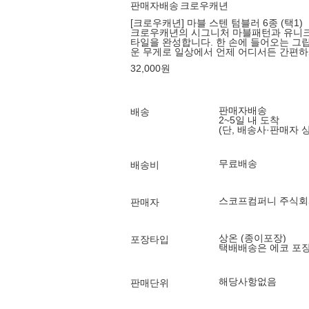
판매자배송
크로우캐년
[크로우캐년] 마블 스텐 텀블러 6종 (택1)
크로우캐년의 시그니처 마블패턴과 유니크
타일을 완성합니다. 한 손에 들어오는 그립
운 무게로 일상에서 언제 어디서든 간편하
32,000
원
판매자배송
배송
2~5일 내 도착
(단, 배송사·판매자 
무료배송
배송비
스코프컴퍼니 주식회
판매자
상온 (종이포장)
포장타입
택배배송은 에코 포
해당사항없음
판매단위