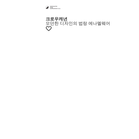
멤버스15%쿠폰
크로우캐년
모던한 디자인의 법랑 에나멜웨어