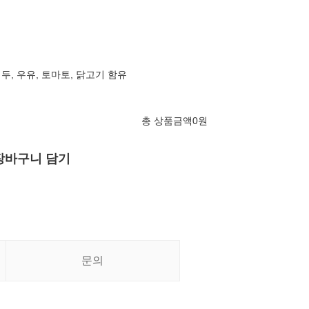
대두, 우유, 토마토, 닭고기 함유
총 상품금액
0
원
장바구니 담기
문의