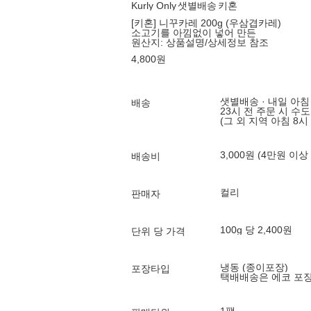
Kurly Only
샛별배송
키혼
[키혼] 니꾸카레 200g (우삼겹카레)
소고기를 아낌없이 넣어 만든
원산지:
상품설명/상세정보 참조
4,800
원
샛별배송 · 내일 아침
배송
23시 전 주문 시 수
(그 외 지역 아침 8시
3,000원 (4만원 이상
배송비
컬리
판매자
100g 당 2,400원
단위 당 가격
냉동 (종이포장)
포장타입
택배배송은 에코 포