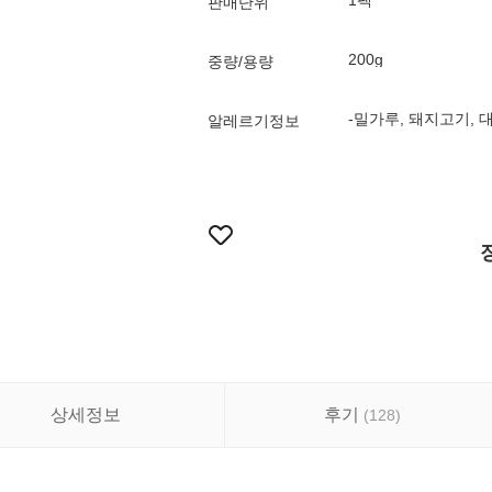
1팩
판매단위
200g
중량/용량
-밀가루, 돼지고기, 
알레르기정보
상세정보
후기
(
128
)