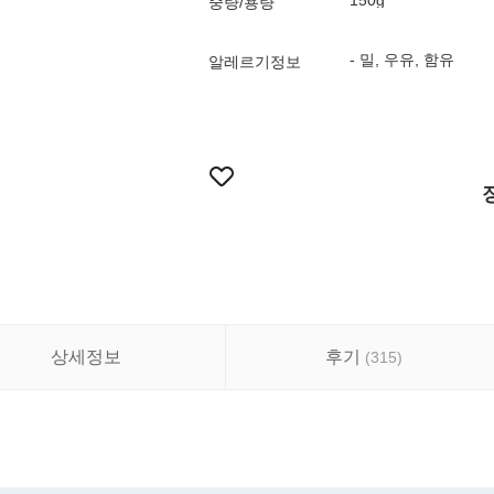
150g
중량/용량
- 밀, 우유, 함유
알레르기정보
상세정보
후기
(
315
)