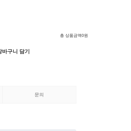
총 상품금액
0
원
장바구니 담기
문의