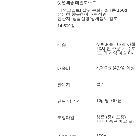
샛별배송
레인코스트
[레인코스트] 살구 무화과&레몬 150g
은은한 향긋함이 매력적인
원산지:
상품설명/상세정보 참조
14,500
원
샛별배송 · 내일 아침
배송
23시 전 주문 시 수
(그 외 지역 아침 8시
3,000원 (4만원 이상
배송비
컬리
판매자
10g 당 967원
단위 당 가격
상온 (종이포장)
포장타입
택배배송은 에코 포