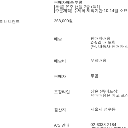
판매자배송
투콤
[투콤] 유주 샌들 2종 (택1)
[주문제작] 수제화 제작기간 10-14일 소요
268,000
원
자이너브랜드
판매자배송
배송
2~5일 내 도착
(단, 배송사·판매자 
무료배송
배송비
투콤
판매자
상온 (종이포장)
포장타입
택배배송은 에코 포
서울시 성수동
원산지
02-6338-2184
A/S 안내