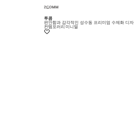
투콤
편안함과 감각적인 성수동 프리미엄 수제화 디
컨템포러리
미니멀