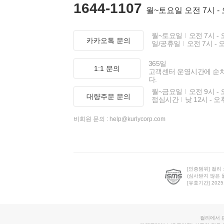
1644-1107
월~토요일 오전 7시 -
월~토요일
오전 7시 - 
카카오톡 문의
일/공휴일
오전 7시 - 
365일
1:1 문의
고객센터 운영시간에 순
다.
월~금요일
오전 9시 - 
대량주문 문의
점심시간
낮 12시 - 오
비회원 문의 :
help@kurlycorp.com
[인증범위] 컬리
(심사받지 않은 
[유효기간] 2025.0
컬리에서 