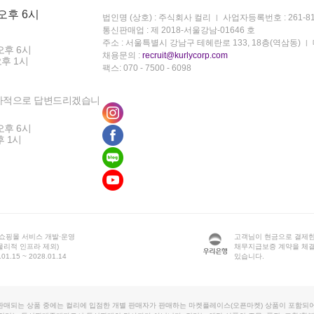
 오후 6시
법인명 (상호) : 주식회사 컬리
사업자등록번호 : 261-81
통신판매업 : 제 2018-서울강남-01646 호
주소 : 서울특별시 강남구 테헤란로 133, 18층(역삼동)
오후 6시
채용문의 :
recruit@kurlycorp.com
오후 1시
팩스: 070 - 7500 - 6098
차적으로 답변드리겠습니
오후 6시
후 1시
 쇼핑몰 서비스 개발·운영
고객님이 현금으로 결제한
물리적 인프라 제외)
채무지급보증 계약을 체
1.15 ~ 2028.01.14
있습니다.
판매되는 상품 중에는 컬리에 입점한 개별 판매자가 판매하는 마켓플레이스(오픈마켓) 상품이 포함되어