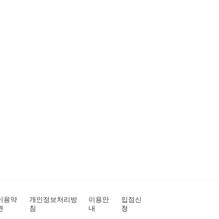
이용약
개인정보처리방
이용안
입점신
관
침
내
청