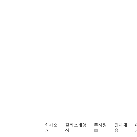
회사소
컬리소개영
투자정
인재채
개
상
보
용